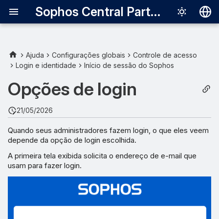
Sophos Central Partner
Deutsch
English
Ajuda
Configurações globais
Controle de acesso
Login e identidade
Início de sessão do Sophos
E-mail e senha do Sophos
Español
Central Partner
Opções de login
Français
Microsoft Entra ID
Italiano
21/05/2026
日本語
Outros provedores de
Quando seus administradores fazem login, o que eles veem
identidade
depende da opção de login escolhida.
한국어
A primeira tela exibida solicita o endereço de e-mail que
Português (Br
usam para fazer login.
中文（繁體）