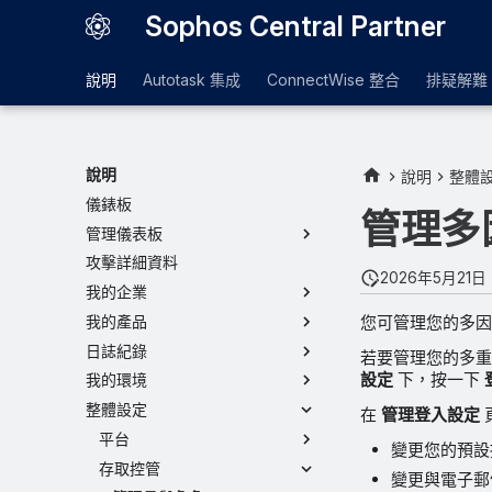
Sophos Central Partner
說明
Autotask 集成
ConnectWise 整合
排疑解難
說明
說明
整體
儀錶板
管理多
管理儀表板
攻擊詳細資料
2026年5月21日
我的企業
您可管理您的多因
我的產品
日誌紀錄
若要管理您的多重
設定
下，按一下
我的環境
整體設定
在
管理登入設定
平台
變更您的預設
存取控管
變更與電子郵