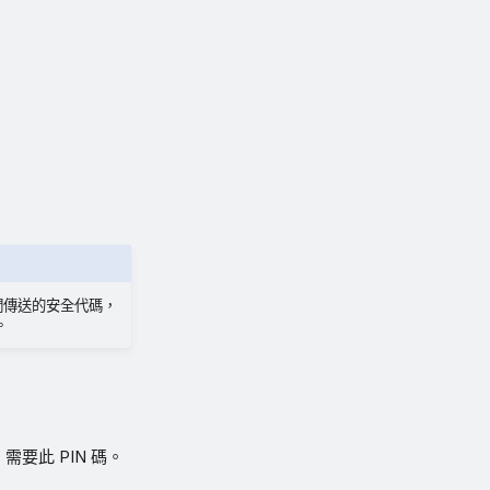
們傳送的安全代碼，
。
要此 PIN 碼。