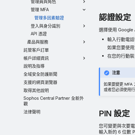
管理員與角色
管理 MFA
認證設定
管理多因素驗證
登入與身分識別
選擇使用 Google A
API 憑證
輸入行動電話
產品與服務
如果您要使用
託管客戶訂單
在您的行動裝置上
帳戶詳細資訊
說明及指導
注意
全域安全防護新聞
支援的網頁瀏覽器
如果要變更 MF
或者您必須使用行
取得其他說明
Sophos Central Partner 全新外
觀
PIN 設定
法律聲明
您可變更與次要電
輸入新的 6 位數 