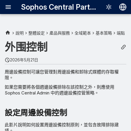
Sophos Central Partner
Deutsch
English
說明
整體設定
產品與服務
全域範本
基本策略
端點
設定周邊設備控制
Español
外围控制
Français
管理周邊
2026年5月21日
Italiano
設定存取原則
周邊設備控制可讓您管理對周邊設備和卸除式媒體的存取權
日本語
限。
桌面傳訊
한국어
如果您需要將各個週邊設備排除在該控制之外，則應使用
Sophos Central Admin 中的週邊設備控管策略。
Português (Br
中文（繁體）
設定周邊設備控制
此影片說明如何設置周邊設備控制原則，並包含故障排除建
議。