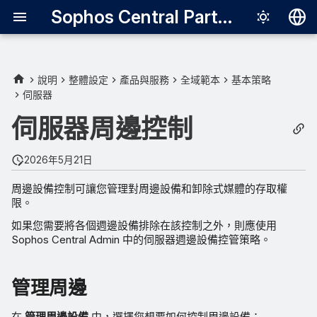
Sophos Central Partner
Deutsch
English
說明
整體設定
產品與服務
全域範本
基本策略
伺服器
管理周邊
Español
伺服器周邊控制
Français
設定存取原則
Italiano
2026年5月21日
桌面傳訊
日本語
周邊設備控制可讓您管理對周邊設備和卸除式媒體的存取權
限。
한국어
如果您需要將各個週邊設備排除在該控制之外，則應使用
Português (Br
Sophos Central Admin 中的伺服器週邊設備控管策略。
中文（繁體）
管理周邊
在
管理周邊設備
中，選擇您想要如何控制周邊設備：