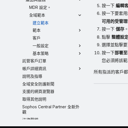
按一下
編輯
MDR 設定。
按一下要套用
全域範本
可用的受管理
建立範本
按一下
儲存
範本
點擊
整體設
客戶
選擇並點擊要
一般設定
按一下
部署至
基本策略
您必須將該範
託管客戶訂單
帳戶詳細資訊
所有指派的客戶都會將
說明及指導
全域安全防護新聞
支援的網頁瀏覽器
取得其他說明
Sophos Central Partner 全新外
觀
法律聲明