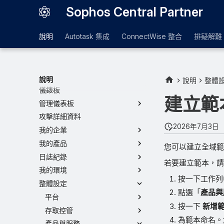
Sophos Central Partner
說明
Autotask 集成
ConnectWise 整合
排疑解難
說明
說明
整體
儀錶板
建立範
管理儀表板
攻擊詳細資料
2026年7月3日
我的企業
我的產品
您可以建立全域範
日誌紀錄
若要建立範本，請
我的環境
按一下工作列
整體設定
點選「
產品與
平台
按一下
新增
存取控管
為範本命名。
產品與服務