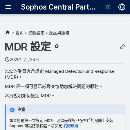
Sophos Central Partner
Deutsch
English
說明
整體設定
產品與服務
輸入 MDR 設定
Español
MDR 設定。
Français
設定授權聯絡人。
2026年7月28日
Italiano
設定威脅回應方式
為您的受管客戶設定 Managed Detection and Response
日本語
(MDR)。
覆寫聯絡人
한국어
MDR 是一項可警示威脅並協助您解決問題的服務。
Português (Br
本頁說明如何設定 MDR。
中文（繁體）
注意
如果您是第一次設定 MDR，必須先確認已在客戶的電腦上安裝
Sophos 端點防護軟體。請參見
我的環境
。