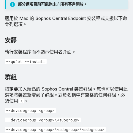
部分選項目前可能尚未向所有客戶開放。
Proxy 密碼
適用於 Mac 的 Sophos Central Endpoint 安裝程式支援以下命
電腦名稱覆寫
令列選項。
網域名稱覆寫
安靜
執行安裝程序而不顯示使用者介面。
Sophos Central 中使用者名
稱的首選主機名稱
--quiet --install
註冊伺服器
群組
指定要加入端點的 Sophos Central 裝置群組。您也可以使用此
客戶權杖
選項將裝置新增到子群組。對於名稱中有空格的任何群組，必
須使用
。
\
要安裝的產品
--devicegroup <group>
Mac 範例
--devicegroup <group>\<subgroup>
--devicegroup <group>\<subgroup>\<subgroup>