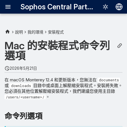
Sophos Central Partner
Deutsch
English
說明
我的環境
安裝程式
命令列選項
Español
Mac 的安裝程式命令列
Français
選項
安靜
Italiano
群組
2026年5月21日
日本語
在 macOS Monterey 12.4 和更新版本，您無法在
訊息轉送
documents
한국어
或
目錄中或桌面上解壓縮安裝程式。安裝將失敗。
downloads
您必須在其他位置解壓縮安裝程式，我們建議您使用主目錄
Português (Br
Proxy 位址
。
/users/<username>/
中文（繁體）
Proxy 連接埠
命令列選項
Proxy 使用者名稱