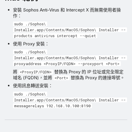
安裝 Sophos Anti-Virus 和 Intercept X 而無需使用者操
作：
sudo ./Sophos\
Installer.app/Contents/MacOS/Sophos\ Installer --
products antivirus intercept --quiet
使用 Proxy 安裝：
sudo ./Sophos\
Installer.app/Contents/MacOS/Sophos\ Installer --
proxyaddress <ProxyIP/FQDN> --proxyport <Port>
將
替換為 Proxy 的 IP 位址或完全限定
<ProxyIP/FQDN>
域名 (FQDN)，並將
替換為 Proxy 的連接埠號。
<Port>
使用訊息轉送安裝：
sudo ./Sophos\
Installer.app/Contents/MacOS/Sophos\ Installer --
messagerelays 192.168.10.100:8190