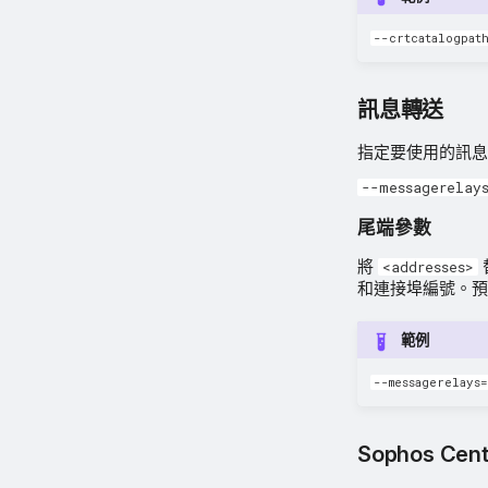
--crtcatalogpat
訊息轉送
指定要使用的訊息
--messagerelays
尾端參數
將
<addresses>
和連接埠編號。預設
範例
--messagerelays
Sophos Ce