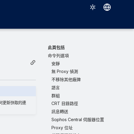
Deutsch
English
Español
此頁包括
Français
命令列選項
安靜
Italiano
無 Proxy 偵測
日本語
不移除其他廠牌
한국어
語言
群組
Português (Brasil)
任何更新快取的連
CRT 目錄路徑
中文（繁體）
訊息轉送
Sophos Central 伺服器位置
Proxy 位址