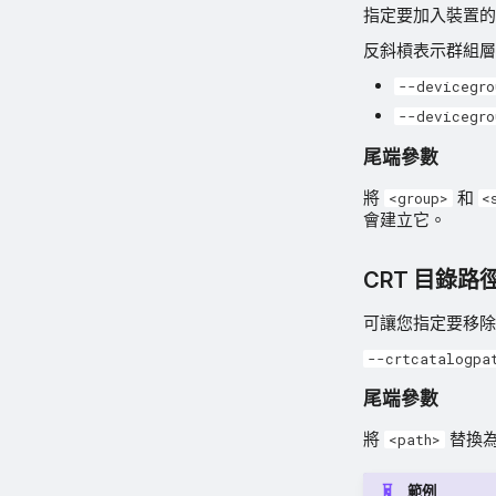
指定要加入裝置的 
反斜槓表示群組層
--devicegro
--devicegro
尾端參數
將
和
<group>
<
會建立它。
CRT 目錄路
可讓您指定要移除
--crtcatalogpa
尾端參數
將
替換為
<path>
範例