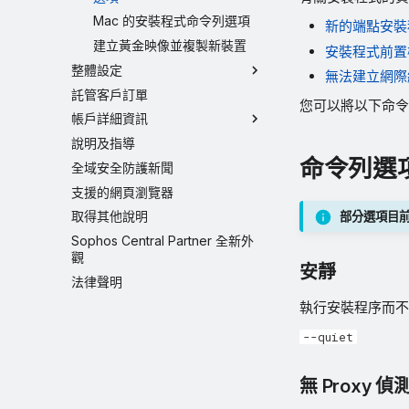
Mac 的安裝程式命令列選項
新的端點安裝
建立黃金映像並複製新裝置
安裝程式前置
整體設定
無法建立網際
託管客戶訂單
您可以將以下命令行選
帳戶詳細資訊
說明及指導
命令列選
全域安全防護新聞
支援的網頁瀏覽器
取得其他說明
部分選項目
Sophos Central Partner 全新外
觀
安靜
法律聲明
執行安裝程序而不
--quiet
無 Proxy 偵