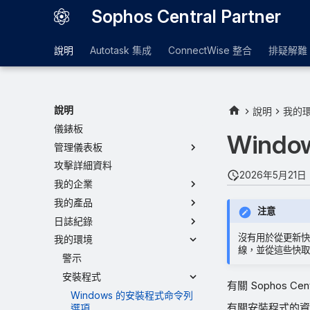
Sophos Central Partner
說明
Autotask 集成
ConnectWise 整合
排疑解難
說明
說明
我的
儀錶板
Wind
管理儀表板
攻擊詳細資料
2026年5月21日
我的企業
我的產品
注意
日誌紀錄
沒有用於從更新快取
我的環境
線，並從這些快取
警示
安裝程式
有關 Sophos C
Windows 的安裝程式命令列
有關安裝程式的資
選項