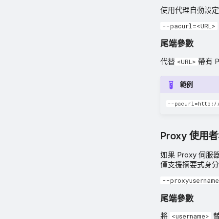
使用代理自動設定 
--pacurl=<URL>
尾端參數
代替
帶有 P
<URL>
範例
--pacurl=http:/
Proxy 使用
如果 Proxy 伺
僅支援摘要式身分驗
--proxyusername
尾端參數
將
替
<username>