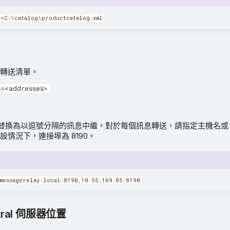
h=C:\catalog\productcatalog.xml
轉送清單。
=<addresses>
替換為以逗號分隔的訊息中繼。對於每個訊息轉送，請指定主機名或 I
情況下，連接埠為 8190。
=messagerelay.local:8190,10.55.169.85:8190
ntral 伺服器位置