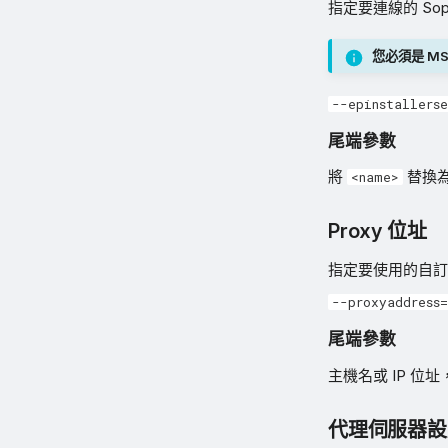
指定要連線的 Soph
您必須是 M
--epinstallers
尾端參數
將
替換為 
<name>
Proxy 位址
指定要使用的自訂 P
--proxyaddress
尾端參數
主機名或 IP 位
代理伺服器設