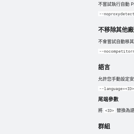
不嘗試執行自動 Pr
--noproxydetec
不移除其他廠
不會嘗試自動移其他廠
--nocompetitor
語言
允許您手動設定安
--language=<ID
尾端參數
將
替換為語
<ID>
群組