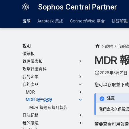
Sophos Central Partner
說明
Autotask 集成
ConnectWise 整合
排疑解難
說明
說明
我的
儀錶板
MDR 
管理儀表板
攻擊詳細資料
2026年5月21日
我的企業
您可以存取並下載
我的產品
MDR
注意
MDR 報告記錄
MDR 每週及每月報告
我們會永久保留您
日誌紀錄
我的環境
若要查看可用報