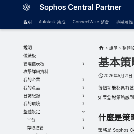
Sophos Central Partner
說明
Autotask 集成
ConnectWise 整合
排疑解難
說明
說明
整體
儀錶板
基本策
管理儀表板
攻擊詳細資料
2026年5月21日
我的企業
每個功能都具有基
我的產品
日誌紀錄
如果您對策略感到
我的環境
整體設定
什麼是策
平台
存取控管
策略是 Sophos