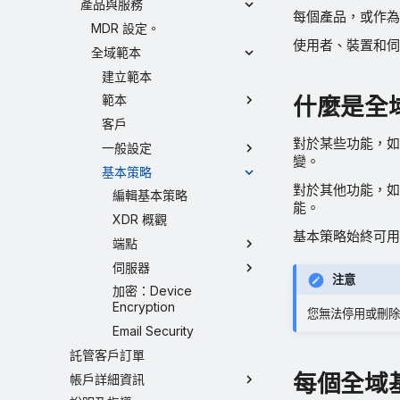
產品與服務
每個產品，或作為
MDR 設定。
使用者、裝置和伺
全域範本
建立範本
什麼是全
範本
客戶
對於某些功能，如
一般設定
變。
基本策略
對於其他功能，如
編輯基本策略
能。
XDR 概觀
基本策略始終可用
端點
伺服器
注意
加密：Device
Encryption
您無法停用或刪除
Email Security
託管客戶訂單
每個全域
帳戶詳細資訊