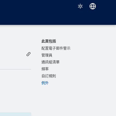
Deutsch
English
Español
此頁包括
Français
配置電子郵件警示
管理員
Italiano
通訊組清單
日本語
頻率
한국어
自訂規則
例外
Português (Brasil)
中文（繁體）