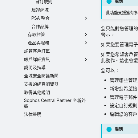
限制
自訂規則
驗證網域
此功能支援擁有多達
PSA 整合
合作品牌
您只能對您管理的 
警示。
存取控管
產品與服務
如果您要管理電
託管客戶訂單
如果您希望客戶
帳戶詳細資訊
此動作。這也會還
說明及指導
您可以：
全域安全防護新聞
管理哪些管理
支援的網頁瀏覽器
新增您希望接
取得其他說明
管理電子郵件
Sophos Central Partner 全新外
設定自訂規則
觀
編輯您的客戶
法律聲明
限制