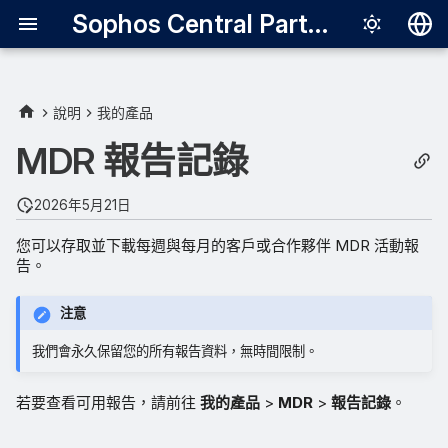
Sophos Central Partner
Deutsch
English
說明
我的產品
Español
MDR 報告記錄
Français
2026年5月21日
Italiano
您可以存取並下載每週與每月的客戶或合作夥伴 MDR 活動報
日本語
告。
한국어
注意
Português (Br
我們會永久保留您的所有報告資料，無時間限制。
中文（繁體）
若要查看可用報告，請前往
我的產品
>
MDR
>
報告記錄
。