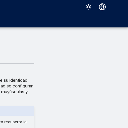
Deutsch
English
Español
Français
Italiano
日本語
 su identidad
한국어
dad se configuran
e mayúsculas y
Português (Brasil)
中文（繁體）
ra recuperar la