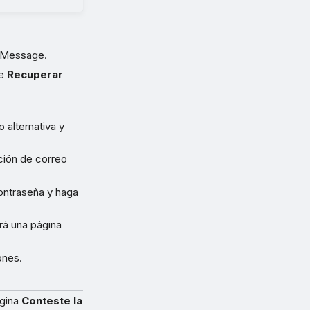
 Message.
se
Recuperar
 alternativa y
cción de correo
contraseña y haga
rá una página
ones.
ágina
Conteste la