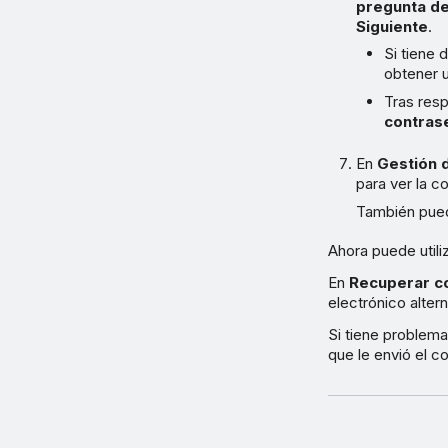
pregunta d
Siguiente
.
Si tiene 
obtener u
Tras res
contras
En
Gestión 
para ver la c
También puede
Ahora puede utili
En
Recuperar c
electrónico altern
Si tiene problem
que le envió el co