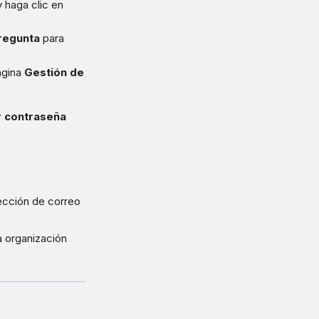
y haga clic en
regunta
para
ágina
Gestión de
 contraseña
rección de correo
a organización