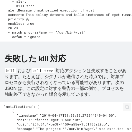
    - alert

    - kill-tree

  alertMessage:Unauthorized execution of wget

  comments:This policy detects and kills instances of wget runni
  priority:高

  enabled: true

  rules:

  - match programName == "/usr/bin/wget"

失敗した kill 対応
および
対応アクションは失敗することがあ
kill
kill-tree
ります。たとえば、シグナルが送信された時点では、対象プ
ロセスがも実行されなくなっている可能性があります。次の
JSON は、この設定に対する警告の一部の例で、プロセスを
強制終了できなかった場合を示しています。
"notifications": [

    {

      "timestamp":"2019-04-17T01:58:30.272044949-04:00",

      "name":"Enforced Wget Blocklist",

      "uuid":"25fc84c4-be3f-4159-a55e-1c31f85a29cb",

      "message":"The program \"/usr/bin/wget\" was executed, wh