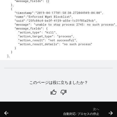
      "message_fields": {}

    },

    {

      "timestamp":"2019-04-17T01:58:30.272044949-04:00",

      "name":"Enforced Wget Blocklist",

      "uuid":"25fc84c4-be3f-4159-a55e-1c31f85a29cb",

      "message": "unable to stop process 2745: no such process",
      "message_fields": {

        "action_type": "kill",

        "action_target_type": "process",

        "action_result": "not successful",

        "action_result_details": "no such process"

      }

    }

このページは役に立ちましたか？
次へ
自動対応: プロセスの停止