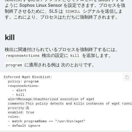
ように Sophos Linux Sensor を設定できます。プロセスを強
制終了させるために、SLS は
シグナルを送信しま
SIGKILL
す。これにより、プロセスはただちに強制終了されます。
kill
検出に関連付けられているプロセスを強制終了するには、
検出の設定に
を追加します。
responseActions
kill
に適用される例は 次のとおりです。
program
Enforced Wget Blocklist:

  policy: program

  responseActions:

    - alert

    - kill

  alertMessage:Unauthorized execution of wget

  comments:This policy detects and kills instances of wget runni
  priority:高

  enabled: true

  rules:

  - match programName == "/usr/bin/wget"
