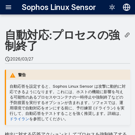
Sophos Linux Sensor
English
自動対応:プロセスの強
日本語
kill
制終了
kill-tree
2026/03/27
失敗した kill 対応
警告
自動応答を設定すると、Sophos Linux Sensor は攻撃に動的に対
応できるようになります。これには、ホストの機能に影響を与え
る可能性のあるプロセスやコンテナの一時停止や強制終了などの
予防措置を実行するオプションが含まれます。ソフォスでは、運
用環境で自動対応をオンにする前に、予行練習 (ドライラン) を実
行して、自動応答をテストすることを強く推奨します。詳細は、
ドライラン
を参照してください。
検出に対する応答アクションとしてプロセスを強制終了する