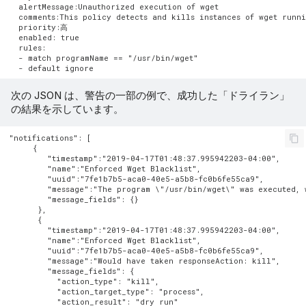
  alertMessage:Unauthorized execution of wget

  comments:This policy detects and kills instances of wget runni
  priority:高

  enabled: true

  rules:

  - match programName == "/usr/bin/wget"

次の JSON は、警告の一部の例で、成功した「ドライラン」
の結果を示しています。
"notifications": [

     {

        "timestamp":"2019-04-17T01:48:37.995942203-04:00",

        "name":"Enforced Wget Blacklist",

        "uuid":"7fe1b7b5-aca0-40e5-a5b8-fc0b6fe55ca9",

        "message":"The program \"/usr/bin/wget\" was executed, 
        "message_fields": {}

      },

      {

        "timestamp":"2019-04-17T01:48:37.995942203-04:00",

        "name":"Enforced Wget Blacklist",

        "uuid":"7fe1b7b5-aca0-40e5-a5b8-fc0b6fe55ca9",

        "message":"Would have taken responseAction: kill",

        "message_fields": {

          "action_type": "kill",

          "action_target_type": "process",

          "action_result": "dry run"
