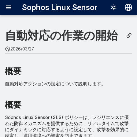
Sophos Linux Sensor
English
自動対応の作業の開始
日本語
概要
2026/03/27
概要
概要
前提条件
自動対応アクションの設定について説明します。
Kubernetes
Docker
概要
ドライラン
Sophos Linux Sensor (SLS) ポリシーは、レジリエンスに優
れた防御メカニズムを提供するために、リアルタイムで攻撃
にダイナミックに対応するように設定して、攻撃を効果的に
妨害し、運用環境への被害を防止できます。