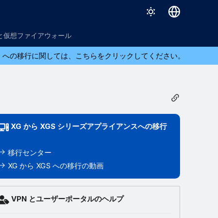
English
と仮想ファイアウォール
日本語
ら XGS への移行に関しては、こちらをクリックしてください。
XG から XGS シリーズアプライアンスへの移行
移行センター
XG から XGS への移行の動画
VPN とユーザーポータルのヘルプ