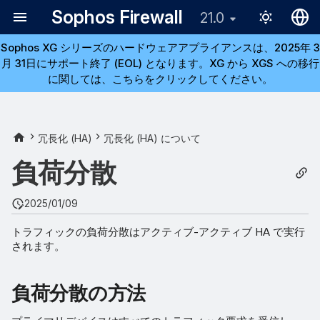
Sophos Firewall
21.0
Sophos XG シリーズのハードウェアアプライアンスは、2025年 3
English
月 31日にサポート終了 (EOL) となります。XG から XGS への移行
日本語
に関しては、こちらをクリックしてください。
負荷分散の方法
第 3 層と第 4 層
冗長化 (HA)
冗長化 (HA) について
負荷分散
第 7 層
2025/01/09
トラフィックの負荷分散はアクティブ-アクティブ HA で実行
されます。
負荷分散の方法