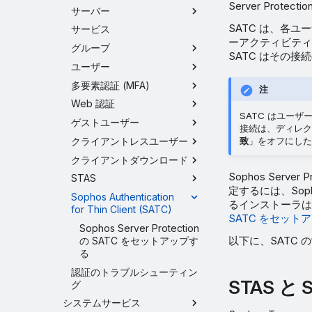
Server Prot
サーバー
SATC は、各ユーザ
サービス
ーアクティビティ
グループ
SATC はその接続の
ユーザー
多要素認証 (MFA)
注
Web 認証
SATC はユー
ゲストユーザー
接続は、ディレク
クライアントレスユーザー
致
」をオフにした
クライアントダウンロード
Sophos Serv
STAS
定するには、Soph
Sophos Authentication
るインストーラは
for Thin Client (SATC)
SATC をセット
Sophos Server Protection
以下に、SATC
の SATC をセットアップす
る
認証のトラブルシューティン
STAS と
グ
システムサービス