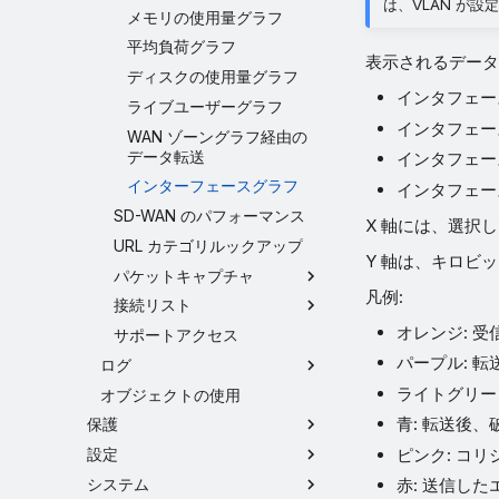
は、VLAN が
メモリの使用量グラフ
平均負荷グラフ
表示されるデータ
ディスクの使用量グラフ
インタフェー
ライブユーザーグラフ
インタフェー
WAN ゾーングラフ経由の
データ転送
インタフェー
インターフェースグラフ
インタフェー
SD-WAN のパフォーマンス
X 軸には、選択
URL カテゴリルックアップ
Y 軸は、キロビット
パケットキャプチャ
凡例:
接続リスト
オレンジ: 受信
サポートアクセス
パープル: 転送
ログ
ライトグリーン
オブジェクトの使用
青: 転送後
保護
ピンク: コリ
設定
システム
赤: 送信した