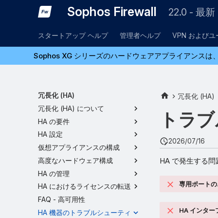
Sophos Firewall
22.0 - 最新
スタートアップ ヘルプ
管理者ヘルプ
VPN および
Sophos XG シリーズのハードウェアアプライアンスは、
冗長化 (HA)
冗長化 (HA)
冗長化 (HA) について
トラブ
HA の要件
HA 設定
2026/07/16
仮想アプライアンスの構成
HA で発生する
高度なハードウェア構成
HA の管理
専用ポートの
HA におけるライセンスの転送
FAQ - 高可用性
HA インター
HA 機器のトラブルシューティ