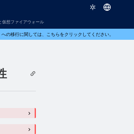
English
と仮想ファイアウォール
日本語
ら XGS への移行に関しては、こちらをクリックしてください。
性