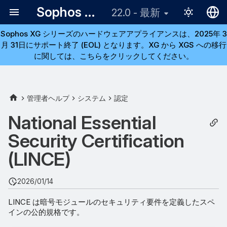
Sophos Firewall
22.0 - 最新
Sophos XG シリーズのハードウェアアプライアンスは、2025年 3
English
月 31日にサポート終了 (EOL) となります。XG から XGS への移行
日本語
に関しては、こちらをクリックしてください。
LINCE 準拠アルゴリズム
LINCE をオンにする方法
管理者ヘルプ
システム
認定
National Essential
LINCE をオンにしたときの
バックアップと復元
Security Certification
(LINCE)
LINCE をオンにしたときの
ファームウェアアップグレー
ド
2026/01/14
LINCE は暗号モジュールのセキュリティ要件を定義したスペ
インの公的規格です。