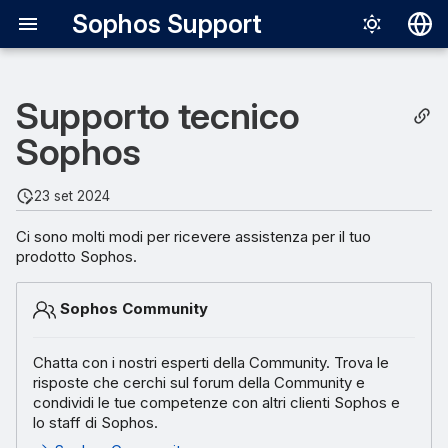
Sophos Support
Deutsch
Supporto tecnico
English
Supporto telefonico
Sophos
Español
Français
Supporto chat digitale
23 set 2024
Italiano
Ci sono molti modi per ricevere assistenza per il tuo
日本語
prodotto Sophos.
Português (Br
Sophos Community
Chatta con i nostri esperti della Community. Trova le
risposte che cerchi sul forum della Community e
condividi le tue competenze con altri clienti Sophos e
lo staff di Sophos.