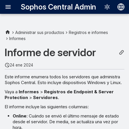
Sophos Central Admin
Deutsch
English
Administrar sus productos
Registros e informes
Informes
Español
Informe de servidor
Français
Italiano
24 ene 2024
日本語
Este informe enumera todos los servidores que administra
Sophos Central. Esto incluye dispositivos Windows y Linux.
한국어
Vaya a
Informes
>
Registros de Endpoint & Server
Português (Br
Protection
>
Servidores
.
中文（繁體）
El informe incluye las siguientes columnas:
Online
: Cuándo se envió el último mensaje de estado
desde el servidor. De media, se actualiza una vez por
hora.