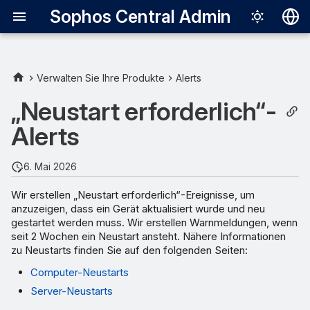
Sophos Central Admin
Deutsch
English
Verwalten Sie Ihre Produkte
Alerts
Español
„Neustart erforderlich“-
Français
Alerts
Italiano
6. Mai 2026
日本語
Wir erstellen „Neustart erforderlich“-Ereignisse, um
한국어
anzuzeigen, dass ein Gerät aktualisiert wurde und neu
gestartet werden muss. Wir erstellen Warnmeldungen, wenn
Português (Br
seit 2 Wochen ein Neustart ansteht. Nähere Informationen
中文（繁體）
zu Neustarts finden Sie auf den folgenden Seiten:
Computer-Neustarts
Server-Neustarts