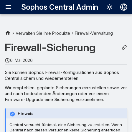
Sophos Central Admin
Deutsch
English
Verwalten Sie Ihre Produkte
Firewall-Verwaltung
Firewall-Sicherungen planen
Español
Firewall-Sicherung
Français
Eine Firewall automatisch
6. Mai 2026
zum Sicherungs-Zeitplan
Italiano
hinzufügen
Sie können Sophos Firewall-Konfigurationen aus Sophos
日本語
Central sichern und wiederherstellen.
Sicherungshäufigkeit
한국어
Wir empfehlen, geplante Sicherungen einzustellen sowie vor
und nach bedeutenden Änderungen oder vor einem
Português (Br
Hochverfügbarkeits-
Firmware-Upgrade eine Sicherung vorzunehmen.
Sicherungen
中文（繁體）
Hinweis
Firewall aus Ihrem
Central versucht fünfmal, eine Sicherung zu erstellen. Wenn
Sicherungszeitplan
Central nach diesen Versuchen keine Sicherung anfertigen