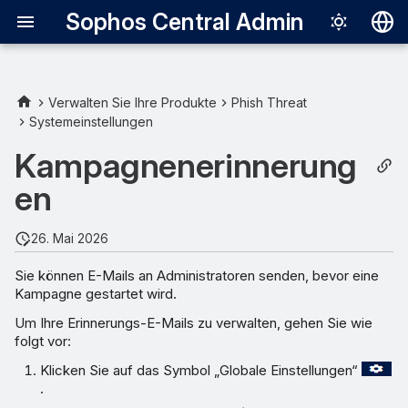
Sophos Central Admin
Deutsch
English
Verwalten Sie Ihre Produkte
Phish Threat
Systemeinstellungen
Español
Kampagnenerinnerung
Français
en
Italiano
日本語
26. Mai 2026
한국어
Sie können E-Mails an Administratoren senden, bevor eine
Kampagne gestartet wird.
Português (Br
Um Ihre Erinnerungs-E-Mails zu verwalten, gehen Sie wie
中文（繁體）
folgt vor:
Klicken Sie auf das Symbol „Globale Einstellungen“
.