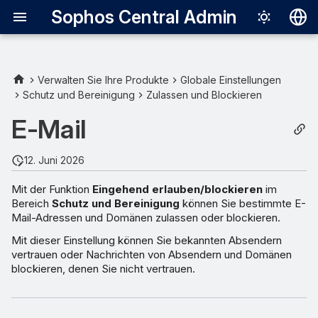
Sophos Central Admin
Deutsch
English
Verwalten Sie Ihre Produkte
Globale Einstellungen
Schutz und Bereinigung
Zulassen und Blockieren
Español
E-Mail
Français
Italiano
12. Juni 2026
日本語
Mit der Funktion
Eingehend erlauben/blockieren
im
Bereich
Schutz und Bereinigung
können Sie bestimmte E-
한국어
Mail-Adressen und Domänen zulassen oder blockieren.
Português (Br
Mit dieser Einstellung können Sie bekannten Absendern
vertrauen oder Nachrichten von Absendern und Domänen
中文（繁體）
blockieren, denen Sie nicht vertrauen.