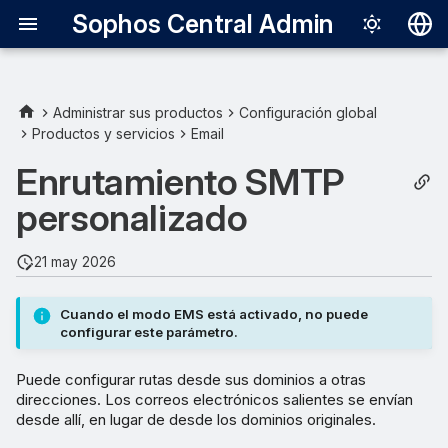
Sophos Central Admin
Deutsch
English
Administrar sus productos
Configuración global
Productos y servicios
Email
Español
Enrutamiento SMTP
Français
personalizado
Italiano
日本語
21 may 2026
한국어
Cuando el modo EMS está activado, no puede
Português (Br
configurar este parámetro.
中文（繁體）
Puede configurar rutas desde sus dominios a otras
direcciones. Los correos electrónicos salientes se envían
desde allí, en lugar de desde los dominios originales.