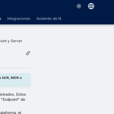
Deutsch
s
Integraciones
Asistente de IA
English
Español
oint y Server
Français
Italiano
日本語
한국어
ia XDR, MDR o
Português (Brasil)
中文（繁體）
istrados. Estos
s "Endpoint" de
lataforma, el