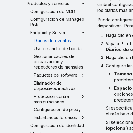
Productos y servicios
umbral configurad
los diarios más a
Configuración de MDR
Configuración de Managed
Puede configurar 
Risk
dispositivos. Para
Endpoint y Server
Haga clic en 
Diarios de eventos
Vaya a
Produ
Uso de ancho de banda
Diarios de 
Gestionar cachés de
Haga clic en
actualización y
Configure las
repetidores de mensajes
Tamaño 
Paquetes de software
predeter
Eliminación de
Espacio
dispositivos inactivos
opciones 
Protección contra
predeter
manipulaciones
Si especific
Configuración de proxy
el más bajo d
Instantáneas forenses
Si seleccion
Configuración de identidad
(opcional)
ap