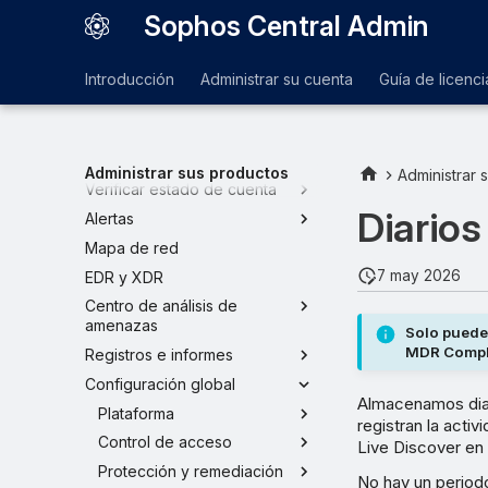
Sophos Central Admin
Introducción
Administrar su cuenta
Guía de licenci
Paneles de control
Políticas
Administrar sus productos
Administrar 
Verificar estado de cuenta
Diarios
Alertas
Mapa de red
7 may 2026
EDR y XDR
Centro de análisis de
amenazas
Solo puede 
MDR Compl
Registros e informes
Configuración global
Almacenamos diar
Plataforma
registran la acti
Control de acceso
Live Discover en
Protección y remediación
No hay un periodo