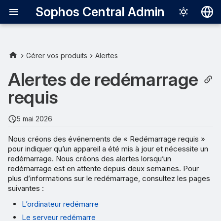
Sophos Central Admin
Deutsch
English
Gérer vos produits
Alertes
Español
Alertes de redémarrage
Français
requis
Italiano
5 mai 2026
日本語
Nous créons des événements de « Redémarrage requis »
한국어
pour indiquer qu’un appareil a été mis à jour et nécessite un
redémarrage. Nous créons des alertes lorsqu’un
Português (Br
redémarrage est en attente depuis deux semaines. Pour
中文（繁體）
plus d’informations sur le redémarrage, consultez les pages
suivantes :
L’ordinateur redémarre
Le serveur redémarre