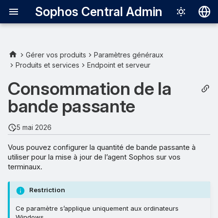
Sophos Central Admin
Deutsch
English
Gérer vos produits
Paramètres généraux
Produits et services
Endpoint et serveur
Español
Consommation de la
Français
bande passante
Italiano
日本語
5 mai 2026
한국어
Vous pouvez configurer la quantité de bande passante à
utiliser pour la mise à jour de l’agent Sophos sur vos
Português (Br
terminaux.
中文（繁體）
Restriction
Ce paramètre s’applique uniquement aux ordinateurs
Windows.