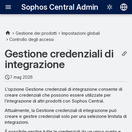
Sophos Central Admin
Deutsch
English
Gestione dei prodotti
Impostazioni globali
Controllo degli accessi
Visualizzare le credenziali
Español
Gestione credenziali di
Français
Aggiungi credenziali
integrazione
Italiano
Modificare le credenziali
日本語
7 mag 2026
Sospendere le credenziali
한국어
L’opzione Gestione credenziali di integrazione consente di
creare credenziali che possono essere utilizzate per
Português (Br
Annullare la sospensione
l’integrazione di altri prodotti con Sophos Central.
delle credenziali
中文（繁體）
Attualmente, la Gestione credenziali di integrazione può
creare e gestire credenziali solo per una selezione limitata di
Posticipare la sospensione
integrazioni.
delle credenziali inattive
È possibile gestire tutte le credenziali da un unico punto e