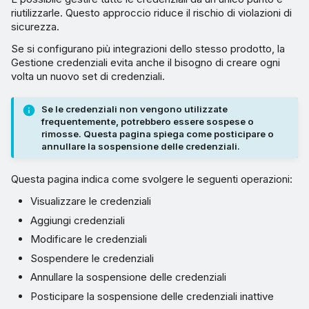
riutilizzarle. Questo approccio riduce il rischio di violazioni di
Modificare le impostazioni
sicurezza.
per la sospensione delle
Se si configurano più integrazioni dello stesso prodotto, la
credenziali inattive
Gestione credenziali evita anche il bisogno di creare ogni
volta un nuovo set di credenziali.
Eliminare credenziali
Se le credenziali non vengono utilizzate
Visualizzare i dettagli,
frequentemente, potrebbero essere sospese o
rimosse. Questa pagina spiega come posticipare o
l’utilizzo e i log delle
annullare la sospensione delle credenziali.
credenziali
Questa pagina indica come svolgere le seguenti operazioni:
Notifiche di avviso per le
Visualizzare le credenziali
credenziali
Aggiungi credenziali
Modificare le credenziali
Sospendere le credenziali
Annullare la sospensione delle credenziali
Posticipare la sospensione delle credenziali inattive