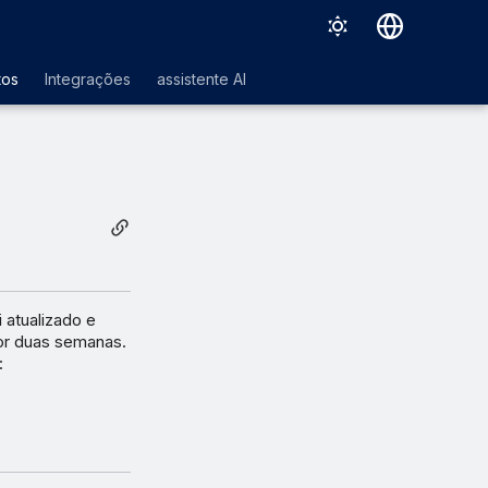
Deutsch
tos
Integrações
assistente AI
English
Español
Français
Italiano
日本語
한국어
 atualizado e
por duas semanas.
Português (Brasil)
:
中文（繁體）