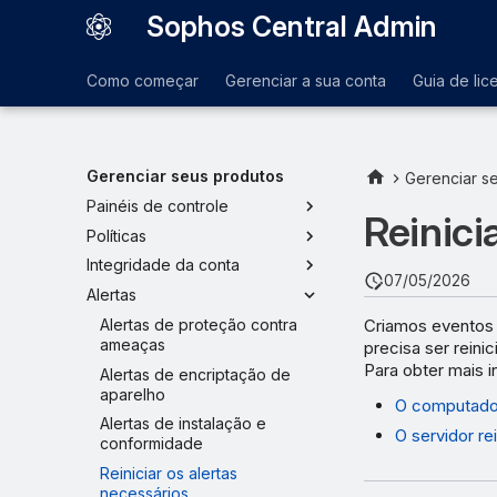
Sophos Central Admin
Como começar
Gerenciar a sua conta
Guia de lic
Gerenciar seus produtos
Gerenciar s
Painéis de controle
Reinici
Políticas
Integridade da conta
07/05/2026
Alertas
Criamos eventos d
Alertas de proteção contra
ameaças
precisa ser reini
Para obter mais i
Alertas de encriptação de
aparelho
O computador
Alertas de instalação e
O servidor rei
conformidade
Reiniciar os alertas
necessários