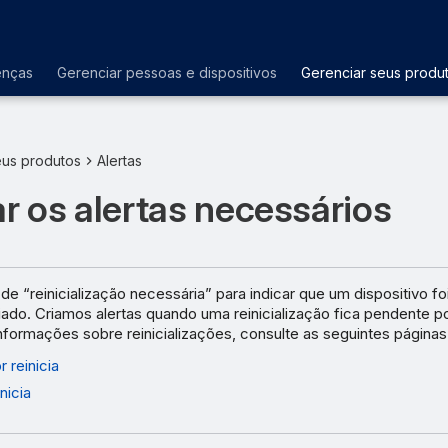
enças
Gerenciar pessoas e dispositivos
Gerenciar seus produ
eus produtos
Alertas
ar os alertas necessários
e “reinicialização necessária” para indicar que um dispositivo foi
ciado. Criamos alertas quando uma reinicialização fica pendente 
nformações sobre reinicializações, consulte as seguintes páginas
 reinicia
nicia