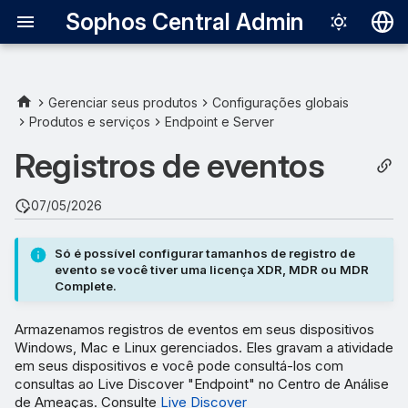
Sophos Central Admin
Deutsch
English
Gerenciar seus produtos
Configurações globais
Produtos e serviços
Endpoint e Server
Español
Registros de eventos
Français
Italiano
07/05/2026
日本語
Só é possível configurar tamanhos de registro de
한국어
evento se você tiver uma licença XDR, MDR ou MDR
Complete.
Português (Br
中文（繁體）
Armazenamos registros de eventos em seus dispositivos
Windows, Mac e Linux gerenciados. Eles gravam a atividade
em seus dispositivos e você pode consultá-los com
consultas ao Live Discover "Endpoint" no Centro de Análise
de Ameaças. Consulte
Live Discover