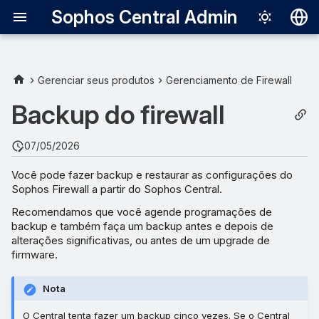
Sophos Central Admin
Deutsch
English
Gerenciar seus produtos
Gerenciamento de Firewall
Agendar backups de firewall
Español
Backup do firewall
Français
Adicione automaticamente
07/05/2026
um firewall à sua agenda de
Italiano
backup
Você pode fazer backup e restaurar as configurações do
日本語
Sophos Firewall a partir do Sophos Central.
Frequência do backup
한국어
Recomendamos que você agende programações de
backup e também faça um backup antes e depois de
Português (Br
Backups de alta
alterações significativas, ou antes de um upgrade de
disponibilidade
firmware.
中文（繁體）
Remover um firewall de
Nota
sua agenda de backup
O Central tenta fazer um backup cinco vezes. Se o Central