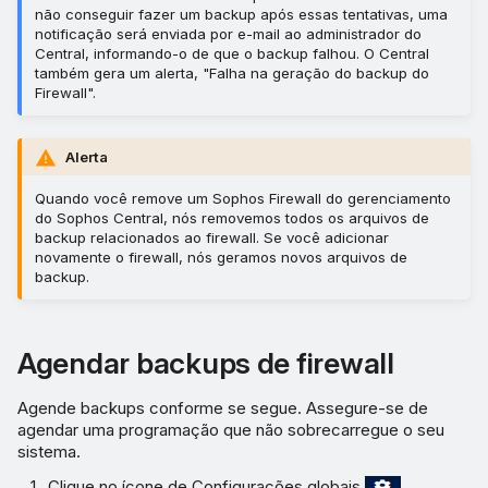
não conseguir fazer um backup após essas tentativas, uma
Agora faça o backup do
notificação será enviada por e-mail ao administrador do
Central, informando-o de que o backup falhou. O Central
firewall
também gera um alerta, "Falha na geração do backup do
Firewall".
Armazenar um backup
permanentemente
Alerta
Restaurar a partir de um
Quando você remove um Sophos Firewall do gerenciamento
backup
do Sophos Central, nós removemos todos os arquivos de
backup relacionados ao firewall. Se você adicionar
novamente o firewall, nós geramos novos arquivos de
backup.
Agendar backups de firewall
Agende backups conforme se segue. Assegure-se de
agendar uma programação que não sobrecarregue o seu
sistema.
Clique no ícone de Configurações globais
.