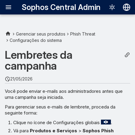
Sophos Central Admin
Deutsch
English
Gerenciar seus produtos
Phish Threat
Configurações do sistema
Español
Lembretes da
Français
campanha
Italiano
日本語
21/05/2026
한국어
Você pode enviar e-mails aos administradores antes que
uma campanha seja iniciada.
Português (Br
Para gerenciar seus e-mails de lembrete, proceda da
中文（繁體）
seguinte forma:
Clique no ícone de Configurações globais
.
Vá para
Produtos e Serviços
>
Sophos Phish