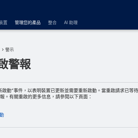
裝置
管理您的產品
整合
AI 助理
品
警示
啟警報
新啟動”事件，以表明裝置已更新並需要重新啟動。當重啟請求已等
報。有關重啟的更多信息，請參閱以下頁面：
動