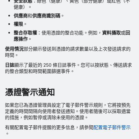
安全狀態
：綠色（健康）、黃色（部分健康）或紅色（不
健康）。
供應商
和
供應商識別碼
。
權限
。
整合存取權
：使用憑證的整合功能。例如，
資料攝取
或
回
應操作
。
使用情況
部分顯示發送到憑證的請求數量以及上次發送請求的
時間。
日誌
顯示了最近的 250 條日誌事件。您可以按狀態、傳送請求
的整合類型和時間範圍篩選事件。
憑證警示通知
如果您已為憑證管理員設定了電子郵件警示規則，它將按預先
定義的時間間隔向使用者發送通知。使用者隨後可以採取適當
的措施，例如暫停或清除未使用的憑證。
有關配置電子郵件提醒的更多信息，請參閱
配置電子郵件警示
。