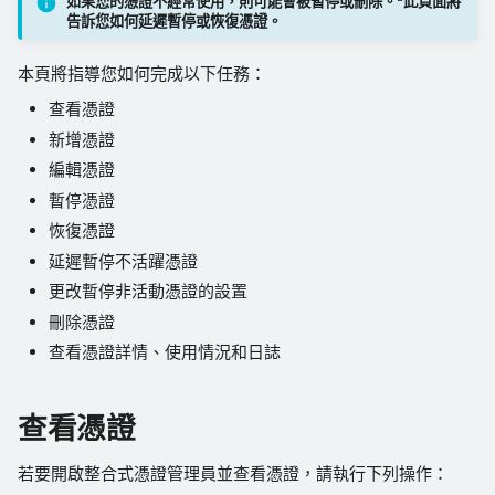
如果您的憑證不經常使用，則可能會被暫停或刪除。"此頁面將
告訴您如何延遲暫停或恢復憑證。
刪除憑證
本頁將指導您如何完成以下任務：
查看憑證詳情、使用情況和日
查看憑證
誌
新增憑證
憑證警示通知
編輯憑證
暫停憑證
恢復憑證
延遲暫停不活躍憑證
更改暫停非活動憑證的設置
刪除憑證
查看憑證詳情、使用情況和日誌
查看憑證
若要開啟整合式憑證管理員並查看憑證，請執行下列操作：