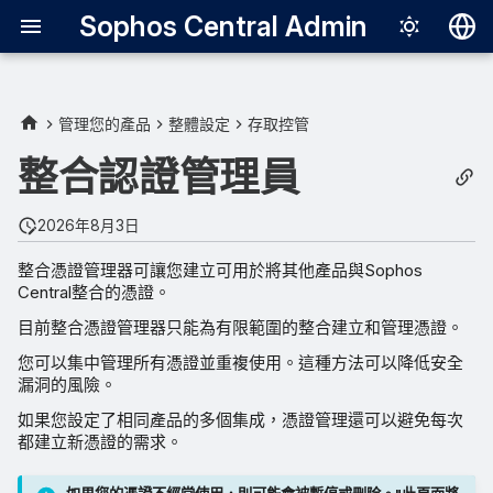
Sophos Central Admin
Deutsch
English
管理您的產品
整體設定
存取控管
查看憑證
Español
整合認證管理員
Français
新增憑證
2026年8月3日
Italiano
編輯憑證
整合憑證管理器可讓您建立可用於將其他產品與Sophos
日本語
Central整合的憑證。
暫停憑證
한국어
目前整合憑證管理器只能為有限範圍的整合建立和管理憑證。
Português (Br
您可以集中管理所有憑證並重複使用。這種方法可以降低安全
恢復憑證
漏洞的風險。
中文（繁體）
延遲暫停不活躍憑證
如果您設定了相同產品的多個集成，憑證管理還可以避免每次
都建立新憑證的需求。
更改暫停非活動憑證的設置