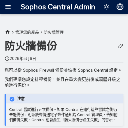
Sophos Central Admin
Deutsch
English
管理您的產品
防火牆管理
排程防火牆備份
Español
防火牆備份
Français
自動將防火牆新增至備份排程
2026年5月6日
中
Italiano
您可以從 Sophos Firewall 備份並恢復 Sophos Central 設定。
日本語
備份頻率
我們建議您設定排程備份，並且在重大變更前後或韌體升級之
한국어
前進行備份。
高可用性備份
Português (Br
注意
從備份排程中移除防火牆
中文（繁體）
Central 嘗試進行五次備份。如果 Central 在進行這些嘗試之後仍
未能備份，則系統會傳送電子郵件通知給 Central 管理員，告知他
立即備份防火牆
們備份失敗。Central 也會產生「防火牆備份產生失敗」的警示。