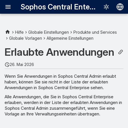
Sophos Central Enterprise
Deutsch
English
Hilfe
Globale Einstellungen
Produkte und Services
Globale Vorlagen
Allgemeine Einstellungen
Über erlaubte Anwendungen
Español
Erlaubte Anwendungen
Français
Zulassen einer Anwendung
im Voraus
Italiano
26. Mai 2026
日本語
Details einer erlaubten
Wenn Sie Anwendungen in Sophos Central Admin erlaubt
Anwendung bearbeiten
haben, können Sie sie nicht in der Liste der erlaubten
한국어
Anwendungen in Sophos Central Enterprise sehen.
Português (Br
Erkennung einer Anwendung
Alle Anwendungen, die Sie in Sophos Central Enterprise
erneut starten
erlauben, werden in der Liste der erlaubten Anwendungen in
中文（繁體）
Sophos Central Admin zusammengeführt, wenn Sie eine
Vorlage an Ihre Verwaltungseinheiten übertragen.