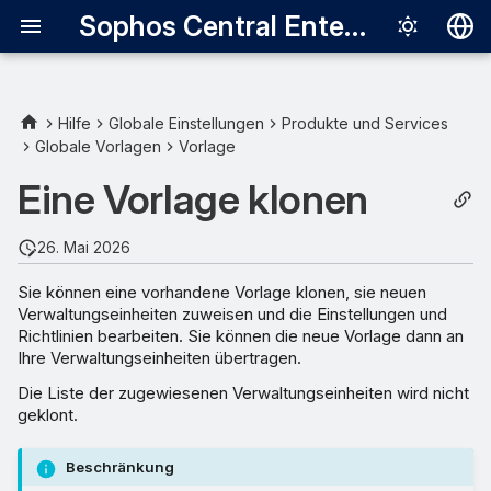
Sophos Central Enterprise
Deutsch
English
Hilfe
Globale Einstellungen
Produkte und Services
Globale Vorlagen
Vorlage
Español
Eine Vorlage klonen
Français
Italiano
26. Mai 2026
日本語
Sie können eine vorhandene Vorlage klonen, sie neuen
Verwaltungseinheiten zuweisen und die Einstellungen und
한국어
Richtlinien bearbeiten. Sie können die neue Vorlage dann an
Português (Br
Ihre Verwaltungseinheiten übertragen.
Die Liste der zugewiesenen Verwaltungseinheiten wird nicht
中文（繁體）
geklont.
Beschränkung