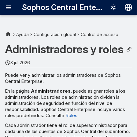
Sophos Central Enterprise
Deutsch
English
Ayuda
Configuración global
Control de acceso
Español
Administradores y roles
Français
3 jul 2026
Italiano
Puede ver y administrar los administradores de Sophos
日本語
Central Enterprise.
한국어
En la página
Administradores
, puede asignar roles a los
administradores. Los roles de administración dividen la
Português (Br
administración de seguridad en función del nivel de
responsabilidad. Sophos Central Enterprise incluye varios
中文（繁體）
roles predefinidos. Consulte
Roles
.
Cada administrador tiene el rol de superadministrador para
cada una de las cuentas de Sophos Central del subentorno.