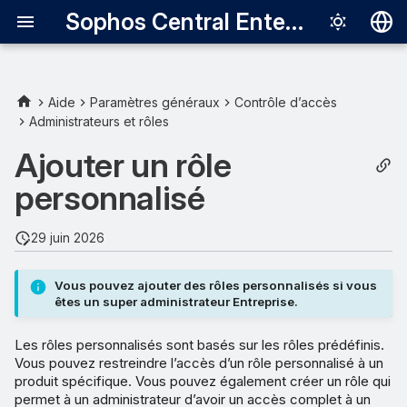
Sophos Central Enterprise
Deutsch
English
Aide
Paramètres généraux
Contrôle d’accès
Administrateurs et rôles
Paramètres partagés
Español
Ajouter un rôle
Français
Créer un rôle
personnalisé
Italiano
日本語
29 juin 2026
한국어
Vous pouvez ajouter des rôles personnalisés si vous
Português (Br
êtes un super administrateur Entreprise.
中文（繁體）
Les rôles personnalisés sont basés sur les rôles prédéfinis.
Vous pouvez restreindre l’accès d’un rôle personnalisé à un
produit spécifique. Vous pouvez également créer un rôle qui
permet à un administrateur d’avoir un accès complet à un