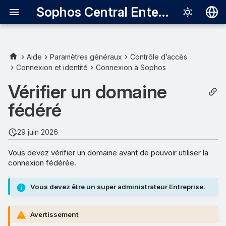
Sophos Central Enterprise
Deutsch
English
Aide
Paramètres généraux
Contrôle d’accès
Connexion et identité
Connexion à Sophos
Español
Vérifier un domaine
Français
fédéré
Italiano
日本語
29 juin 2026
한국어
Vous devez vérifier un domaine avant de pouvoir utiliser la
connexion fédérée.
Português (Br
中文（繁體）
Vous devez être un super administrateur Entreprise.
Avertissement