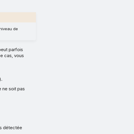
 niveau de
peut parfois
ce cas, vous
).
e ne soit pas
pas détectée