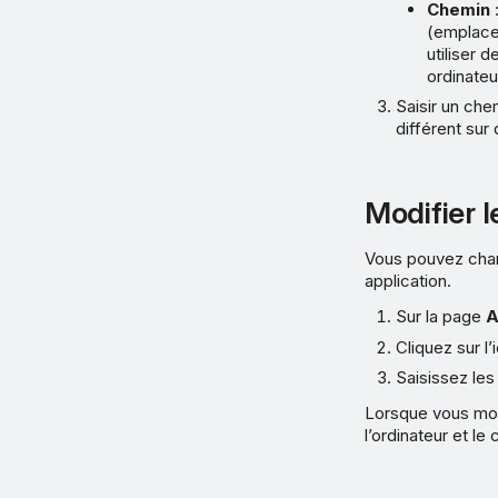
Chemin
:
(emplace
utiliser 
ordinateu
Saisir un che
différent sur 
Modifier l
Vous pouvez chan
application.
Sur la page
A
Cliquez sur l
Saisissez les
Lorsque vous modif
l’ordinateur et le