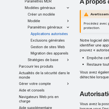
À propos 
Paramètres MDR
Modèles généraux
Créer un modèle
Avertissem
Modèle
Procédez avec pr
Paramètres généraux
protection.
Applications autorisées
Notre logiciel dé
Exclusions générales
identifier une ap
Gestion de sites Web
pouvez « autoriser
Migration des appareils
Empêche cett
Stratégies de base
Restaure tout
Parcourir les produits
Vous avez égalemen
Actualités de la sécurité dans le
détectée lorsque 
monde
Gérer votre compte
Aide et conseils
Autorisati
Navigateurs Web pris en
charge
Vous avez la possi
Aide supplémentaire
lorsque vous l’in