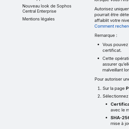
Nouveau look de Sophos
Autorisez uniquem
Central Enterprise
pourrait être dé
Mentions légales
affaiblit votre n
Comment recherch
Remarque :
Vous pouvez a
certificat.
Cette opérati
assurer qu’el
malveillant l
Pour autoriser un
Sur la page
P
Sélectionnez 
Certific
avec le m
SHA-25
mise à jo