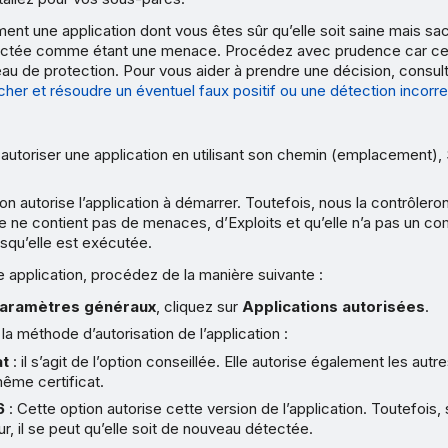
ent une application dont vous êtes sûr qu’elle soit saine mais sac
tectée comme étant une menace. Procédez avec prudence car ce
iveau de protection. Pour vous aider à prendre une décision, consul
er et résoudre un éventuel faux positif ou une détection incorr
utoriser une application en utilisant son chemin (emplacement),
on autorise l’application à démarrer. Toutefois, nous la contrôler
le ne contient pas de menaces, d’Exploits et qu’elle n’a pas un 
orsqu’elle est exécutée.
e application, procédez de la manière suivante :
aramètres généraux
, cliquez sur
Applications autorisées
.
la méthode d’autorisation de l’application :
at
: il s’agit de l’option conseillée. Elle autorise également les autr
ême certificat.
6
: Cette option autorise cette version de l’application. Toutefois, s
ur, il se peut qu’elle soit de nouveau détectée.