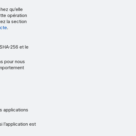
hez qu’elle
tte opération
tez la section
ecte
.
 SHA-256 et le
ons pour nous
comportement
es applications
i l’application est