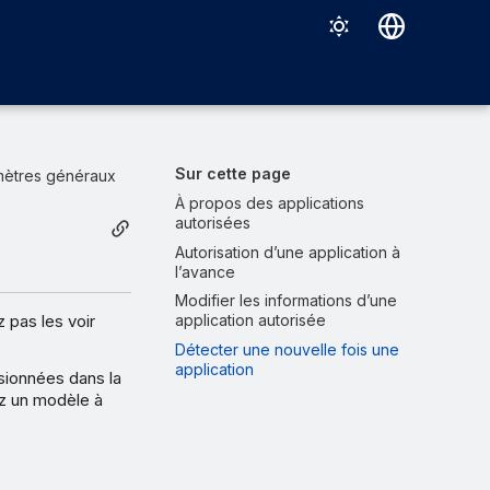
Deutsch
English
Español
Sur cette page
mètres généraux
Français
À propos des applications
autorisées
Italiano
Autorisation d’une application à
l’avance
日本語
Modifier les informations d’une
한국어
 pas les voir
application autorisée
Détecter une nouvelle fois une
Português (Brasil)
application
sionnées dans la
中文（繁體）
ez un modèle à