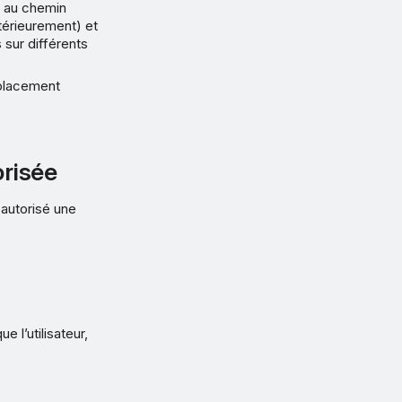
ée au chemin
térieurement) et
s sur différents
mplacement
orisée
autorisé une
 l’utilisateur,