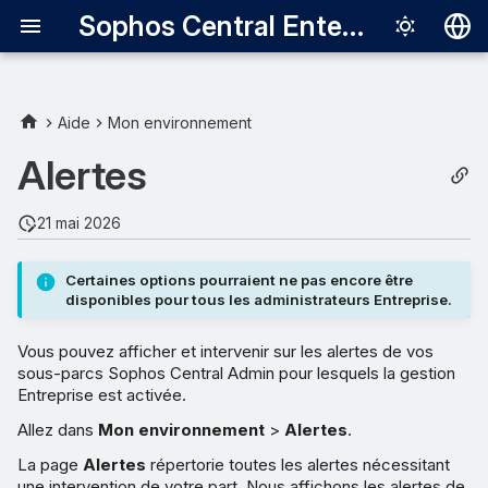
Sophos Central Enterprise
Deutsch
English
Aide
Mon environnement
Voir vos alertes
Español
Alertes
Français
Alertes avec plusieurs
21 mai 2026
événements
Italiano
日本語
Alertes résolues
Certaines options pourraient ne pas encore être
disponibles pour tous les administrateurs Entreprise.
automatiquement
한국어
Vous pouvez afficher et intervenir sur les alertes de vos
Português (Br
Voir le détail des alertes
sous-parcs Sophos Central Admin pour lesquels la gestion
中文（繁體）
Entreprise est activée.
Regrouper les alertes
Allez dans
Mon environnement
>
Alertes
.
La page
Alertes
répertorie toutes les alertes nécessitant
Filtrer les alertes
une intervention de votre part. Nous affichons les alertes de