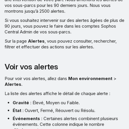
vos sous-parcs pour les 90 derniers jours. Nous vous
Personnaliser les colonnes
montrons jusqu’à 2500 alertes.
Si vous souhaitez intervenir sur des alertes âgées de plus de
Intervenir en cas d’alertes
90 jours, vous pouvez le faire dans les comptes Sophos
Central Admin de vos sous‑parcs.
Fermer les alertes
Sur la page
Alertes
, vous pouvez consulter, rechercher,
filtrer et effectuer des actions sur les alertes.
Sélecteur de sous-parcs
Voir vos alertes
Fréquence des alertes par
email
Pour voir vos alertes, allez dans
Mon environnement
>
Alertes
.
Exporter au format CSV
La liste des alertes affiche le détail de chaque alerte :
Gravité
: Élevé, Moyen ou Faible.
État
: Ouvert, Fermé, Réouvert ou Résolu.
Événements
: Certaines alertes combinent plusieurs
événements. Cette colonne indique le nombre