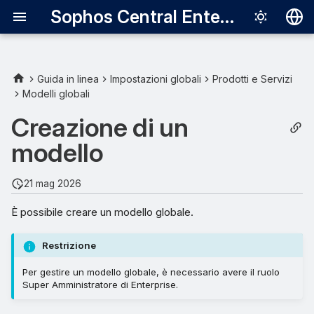
Sophos Central Enterprise
Deutsch
English
Guida in linea
Impostazioni globali
Prodotti e Servizi
Modelli globali
Español
Creazione di un
Français
modello
Italiano
日本語
21 mag 2026
한국어
È possibile creare un modello globale.
Português (Br
Restrizione
中文（繁體）
Per gestire un modello globale, è necessario avere il ruolo
Super Amministratore di Enterprise.