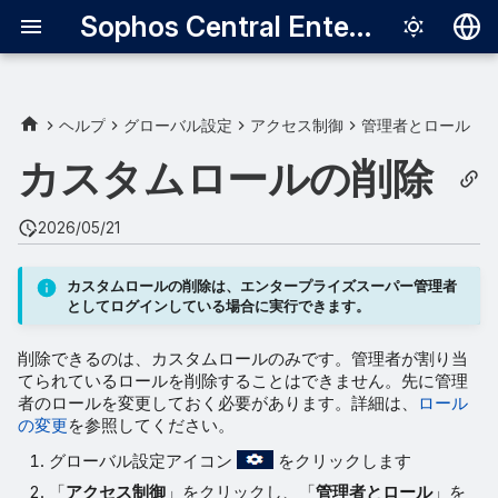
Sophos Central Enterprise
Deutsch
English
ヘルプ
グローバル設定
アクセス制御
管理者とロール
Español
カスタムロールの削除
Français
2026/05/21
Italiano
日本語
カスタムロールの削除は、エンタープライズスーパー管理者
としてログインしている場合に実行できます。
한국어
削除できるのは、カスタムロールのみです。管理者が割り当
Português (Br
てられているロールを削除することはできません。先に管理
中文（繁體）
者のロールを変更しておく必要があります。詳細は、
ロール
の変更
を参照してください。
グローバル設定アイコン
をクリックします
「
アクセス制御
」をクリックし、「
管理者とロール
」を