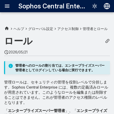
Sophos Central Enterprise
Deutsch
English
ヘルプ
グローバル設定
アクセス制御
管理者とロール
エンタープライズスーパー管
Español
ロール
理者
Français
2026/05/21
エンタープライズ管理者
Italiano
日本語
エンタープライズヘルプデス
管理者へのロールの割り当ては、エンタープライズスーパー
管理者としてログインしている場合に実行できます。
ク
한국어
管理ロールは、セキュリティの管理を役割レベルで分担しま
Português (Br
エンタープライズ読み取り専
す。Sophos Central Enterprise には、複数の定義済みロール
用
中文（繁體）
が用意されています。このようなロールを編集または削除す
ることはできません。これが管理者のアクセス権限のレベル
となります。
「
エンタープライズスーパー管理者
」、「
エンタープライズ