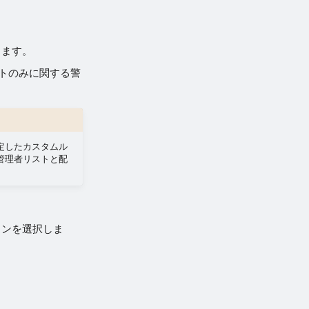
します。
ントのみに関する警
定したカスタムル
管理者リストと配
コンを選択しま