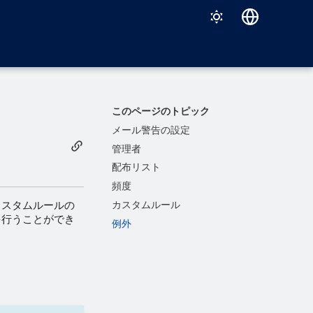
Deutsch
English
Español
このページのトピック
Français
メール警告の設定
管理者
Italiano
配布リスト
日本語
頻度
한국어
カスタムルールの
カスタムルール
を行うことができ
例外
Português (Brasil)
中文（繁體）