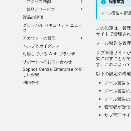
アクセス制御
制限事項
製品とサービス
メール警告を管理
製品の評価
グローバル セキュリティ ニュー
この設定は、管理下
ス
サイトで管理され
アカウントの管理
メール警告を管理
ヘルプとガイダンス
サブ管理サイトが
対応している Web ブラウザ
効に戻すことがで
サポートへのお問い合わせ
す。これによって
Sophos Central Enterprise の新
以下の設定の構成
しい外観
利用条件
メール警告を
メール警告の
メール警告の
管理者が受信
サブ管理サイ